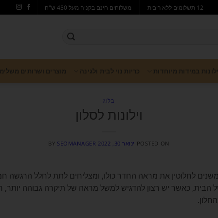
12 תשלומים ללא ריבית
משלוחים חינם בקניה מעל 450 ש"ח
ילונות במידות מיוחדות
כריות נוי לבית ולגינה
מוצרים ושרותים משלימ
בלוג
וילונות לסלון
POSTED ON
ינואר 30, 2022
SEOMANAGER
BY
ן משנים לחלוטין את מראה החדר כולו, ומצליחים לתת לחלל הרגשה חמ
של הבית, כאשר יש רצון להדגיש למשל מראה של תיקרה גבוהה יותר, ר
חלון.