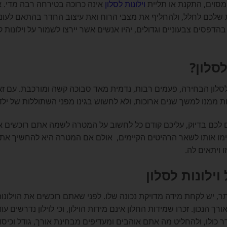
 מסוים, התקנת או תליית
וילונות לסלון
אינה כרוכה בטירחה רבה מדי. א
שלכם לחלל, ולהחליף את מצבי הרוח ואת עיצוב החדר בהתאם לעונה 
בהדפסים צבעוניים וגדולים, יהיו אנשים אשר יירצו לשמור על וילונות ק
לסלון?
 לסלון הבחירה, פעמים רבות, נדמית מאד סבוכה קשה ומורכבת. עם זא
נות ממנו למשך שנים ארוכות, ולא לחשוש בגינו מפני השתוללות של ילדי
אים לכם בדיוק, עליכם קודם כל לחשוב על המטרה לשמה אתם רוכשים 
ימו אותו לשאר הרהיטים הקיימים, אולם אם המטרה היא להחשיך את
ו ויתאים לה.
ילונות לסלון
, יש לקחת מידה מדויקת נכונה שלו. לפני שאתם רוכשים את הוילונות
ך הנכון. זכרו שמידות החלון אינם מידות הוילון, וכי לוילון נדרשים עו
כולו, ולהחליט מה אתם אוהבים ומעדיפים מבחינת אורך, גודל וכיסוי