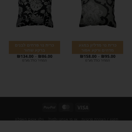
כרית נוי מדליון במגע
כרית נוי פרחים לבנים
מדהים ורקע אפור
ברקע שחור
₪
134.00
–
₪
86.00
₪
158.00
–
₪
95.00
המחיר כולל מע"מ
המחיר כולל מע"מ
תקנון / הצהרת פרטיות
אז מי אנחנו ולמה?
וילון אטום האפלה
וילון לבן חצי שקוף לסלון/לחדר
וילון הצללה במגע קטיפה
מוצרים לבית
חנות
וילון לסלון
וילונות בד לסלון
וילון לעסק
וילון לחלון קטן
וילונות גלילה מחירים
וילונות לפי מידה
וילון תריס למטבח