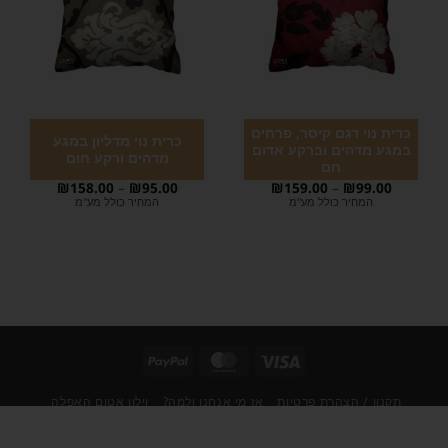
כרית נוי דגם קיסר, פרחים
כרית נוי מדליון במגע
במגע מדהים וברקע אדום
מדהים ורקע חום
חם
₪
158.00
–
₪
95.00
₪
159.00
–
₪
99.00
המחיר כולל מע"מ
המחיר כולל מע"מ
תקנון / הצהרת פרטיות
אז מי אנחנו ולמה?
וילון אטום האפלה
וילון לבן חצי שקוף לסלון/לחדר
וילון הצללה במגע קטיפה
מוצרים לבית
חנות
וילון לסלון
וילונות בד לסלון
וילון לעסק
וילון לחלון קטן
וילונות גלילה מחירים
וילונות לפי מידה
וילון תריס למטבח