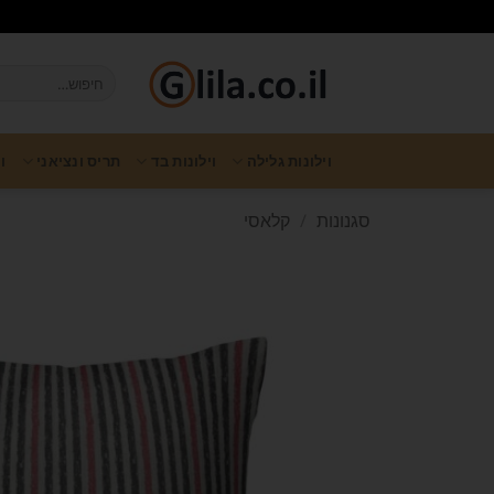
וילונות גלילה
וילונות בד
תריס ונציאני
ו
סגנונות
/
קלאסי