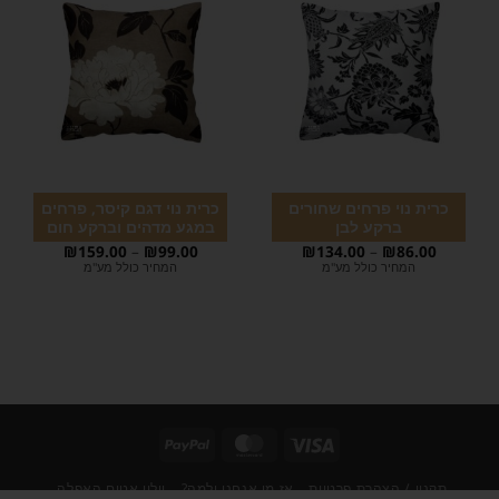
כרית נוי פרחים שחורים
כרית נוי דגם קיסר, פרחים
ברקע לבן
במגע מדהים וברקע חום
₪
159.00
–
₪
99.00
₪
134.00
–
₪
86.00
המחיר כולל מע"מ
המחיר כולל מע"מ
תקנון / הצהרת פרטיות
אז מי אנחנו ולמה?
וילון אטום האפלה