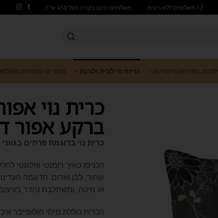
12 תשלומים ללא ריבית
משלוחים חינם בקניה מעל 450 ש"ח
ילונות במידות מיוחדות
כריות נוי לבית ולגינה
מוצרים ושרותים משלימ
כרית נוי אפו
ברקע אפור דגם
כרית נוי בדוגמת פרחים בגווני ש
הכניסו טאץ' רומנטי ואלגנטי לחלל
שחור, לבן ואדום. הדוגמה העדינה
או מיטה, ומשתלבת נהדר בעיצוב ק
הכרית כוללת מילוי הולופייבר אי