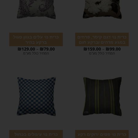
כרית נוי דגם קיסר, פרחים
כרית נוי עלים בגוון סגול
במגע מדהים וברקע חום
ברקע בהיר
₪
129.00
–
₪
79.00
₪
159.00
–
₪
99.00
המחיר כולל מע"מ
המחיר כולל מע"מ
כרית נוי פסים ירוקים רקע
כרית נוי עיגולים בכחול