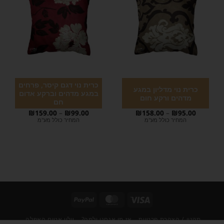
כרית נוי דגם קיסר, פרחים
כרית נוי מדליון במגע
במגע מדהים וברקע אדום
מדהים ורקע חום
חם
₪
159.00
–
₪
99.00
₪
158.00
–
₪
95.00
המחיר כולל מע"מ
המחיר כולל מע"מ
תקנון / הצהרת פרטיות
אז מי אנחנו ולמה?
וילון אטום האפלה