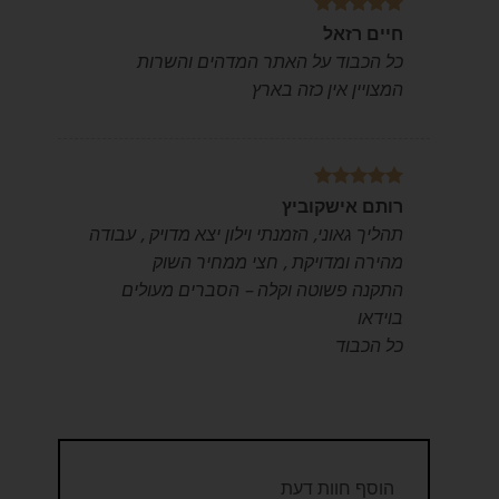
דורג
5
מתוך
חיים רזאל
5
כל הכבוד על האתר המדהים והשרות
המצויין אין כזה בארץ
דורג
5
מתוך
רותם אישקוביץ
5
תהליך גאוני, הזמנתי וילון יצא מדויק , עבודה
מהירה ומדויקת , חצי ממחיר השוק
התקנה פשוטה וקלה – הסברים מעולים
בוידאו
כל הכבוד
הוסף חוות דעת