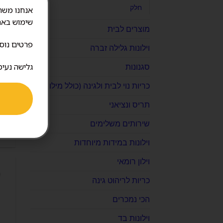
חלק
שימוש באת
מוצרים לבית
פרטים נוס
וילונות גלילה זברה
גלישה נעימ
סגנונות
כריות נוי לבית ולגינה (כולל מילוי)
תריס ונציאני
כ
שירותים משלימים
0
וילונות במידות מיוחדות
וילון רומאי
כריות לריהוט גינה
הכי נמכרים
וילונות בד