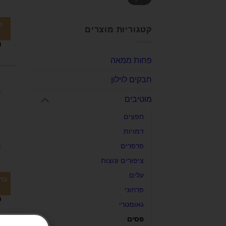
כ
קטגוריות מוצרים
0
פחות ממאה
חבקים לוילון
מוטיבים
חפצים
דמויות
פרפרים
ציפורים ונוצות
עלים
כרי
פרחוני
0
גאומטרי
פסים