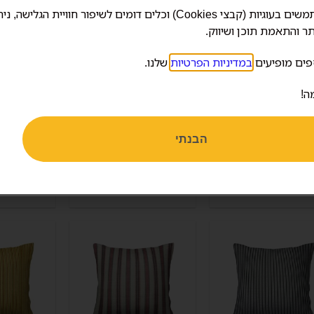
אנחנו משתמשים בעוגיות (קבצי Cookies) וכלים דומים לשיפור חוויית הגלישה, 
ר והתאמת תוכן ושיווק.
פים מופיעים
במדיניות הפרטיות
שלנו.
ה!
הבנתי
רית נוי פסים אדום
כרית נוי פסים עבים
כרית נוי
אפור
בגוונים ירוקים
בגווני
₪
109.00
₪
189.00
–
₪
109.00
₪
123.00
–
₪
81.0
המחיר כולל מע"מ
המחיר כולל מע"מ
המחיר 