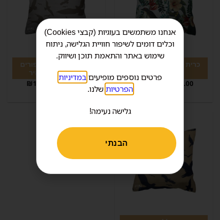
אנחנו משתמשים בעוגיות (קבצי Cookies)
וכלים דומים לשיפור חוויית הגלישה, ניתוח
שימוש באתר והתאמת תוכן ושיווק.
כרית נוי פרחים וציפורים
כרית נוי צלליות ציפורים
טרופיים
חומות ברקע בהיר
פרטים נוספים מופיעים
במדיניות
₪
165.00
–
₪
99.00
₪
160.00
–
₪
79.00
הפרטיות
שלנו.
המחיר כולל מע"מ
המחיר כולל מע"מ
גלישה נעימה!
הבנתי