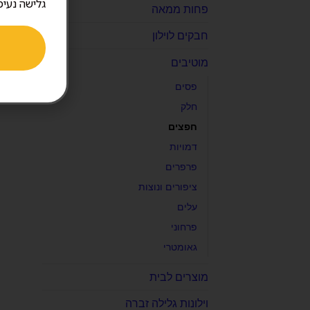
גלישה נעימ
פחות ממאה
חבקים לוילון
מוטיבים
פסים
חלק
חפצים
דמויות
פרפרים
ציפורים ונוצות
עלים
פרחוני
גאומטרי
מוצרים לבית
וילונות גלילה זברה