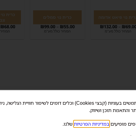
כרית נוי
רית נוי פיאט אדומה
כרית נוי סמלים
צבע
₪
68.00
₪
99.00
–
₪
55.00
₪
132.00
–
₪
69.0
המחיר כולל מע"מ
המחיר כולל מע"מ
המחיר 
אנחנו משתמשים בעוגיות (קבצי Cookies) וכלים דומים לשיפור חוויית הגלישה, 
ר והתאמת תוכן ושיווק.
פים מופיעים
במדיניות הפרטיות
שלנו.