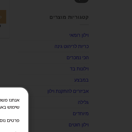
כ
קטגוריות מוצרים
0
וילון רומאי
כריות לריהוט גינה
הכי נמכרים
וילונות בד
במבצע
אביזרים להתקנת וילון
גלילה
שימוש באת
מיוחדים
פרטים נוס
וילון חוטים