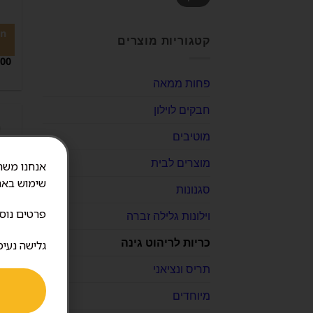
קטגוריות מוצרים
ט
.00
פחות ממאה
חבקים לוילון
מוטיבים
מוצרים לבית
שימוש באת
סגנונות
פרטים נוס
וילונות גלילה זברה
כריות לריהוט גינה
גלישה נעימ
כר
תריס ונציאני
0
מיוחדים